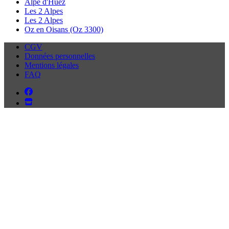
Alpe d'Huez
Les 2 Alpes
Les 2 Alpes
Oz en Oisans (Oz 3300)
CGV
Données personnelles
Mentions légales
FAQ