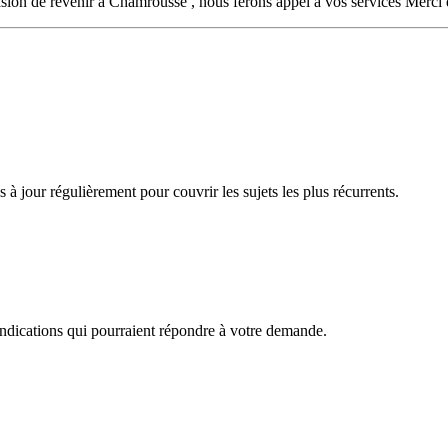
asion de revenir à Chamrousse , nous ferons appel à vos services Merci 
à jour régulièrement pour couvrir les sujets les plus récurrents.
 indications qui pourraient répondre à votre demande.